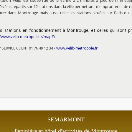
ation Vélib’ est située rue de la Vanne à 2 minutes à pied de l’immeu
 vélos répartis sur 12 stations dans la ville permettant d'emprunter et de 
cer dans Montrouge mais aussi relier les stations situées sur Paris o
es stations en fonctionnement à Montrouge, et celles qui sont pr
//www.velib-metropole.fr/map#/
01 76 49 12 34 /
www.velib-metropole.fr
b’ SERVICE CLIENT
SEMARMONT
Pépinière et hôtel d'activités de Montrouge