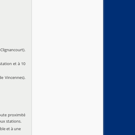
Clignancourt).
station et à 10
de Vincennes).
toute proximité
eux stations.
uble et à une