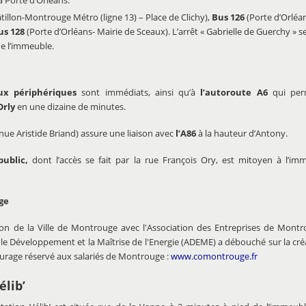
tillon-Montrouge Métro (ligne 13) – Place de Clichy),
Bus 126
(Porte d’Orléan
us
128
(Porte d’Orléans- Mairie de Sceaux). L’arrêt « Gabrielle de Guerchy » s
e l’immeuble.
ux périphériques
sont immédiats, ainsi qu’à
l’autoroute A6
qui perm
Orly
en une dizaine de minutes.
nue Aristide Briand) assure une liaison avec
l’A86
à la hauteur d’Antony.
public,
dont l’accès se fait par la rue François Ory, est mitoyen à l’im
ge
ion de la Ville de Montrouge avec l'Association des Entreprises de Mont
le Développement et la Maîtrise de l'Energie (ADEME) a débouché sur la cré
urage réservé aux salariés de Montrouge :
www.comontrouge.fr
élib’