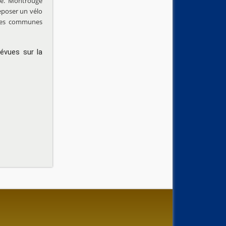
ble. Montrouge
reposer un vélo
u les communes
évues sur la