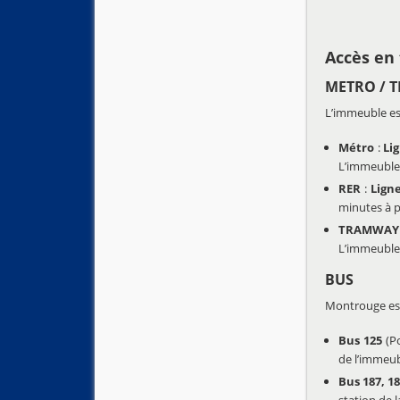
Accès en
METRO / T
L’immeuble est
Métro
:
Li
L’immeuble 
RER
:
Ligne
minutes à p
TRAMWAY
L’immeuble 
BUS
Montrouge est
Bus 125
(Po
de l’immeubl
Bus 187, 18
station de l