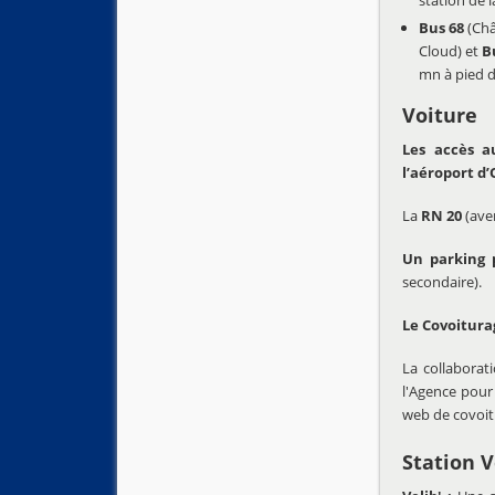
Bus 68
(Châ
Cloud) et
B
mn à pied d
Voiture
Les accès a
l’aéroport d’
La
RN 20
(ave
Un parking 
secondaire).
Le Covoitura
La collaborat
l'Agence pour 
web de covoit
Station V