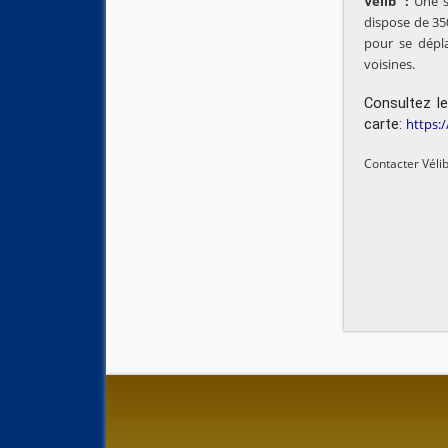
Velib' :
Une st
dispose de 350
pour se dépla
voisines.
Consultez l
carte:
https:
Contacter Véli