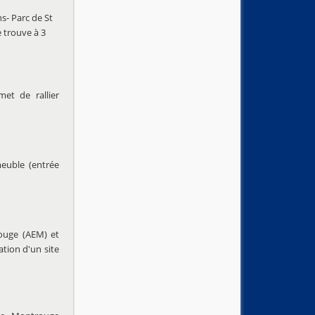
s- Parc de St
e trouve à 3
et de rallier
meuble (entrée
rouge (AEM) et
ation d'un site