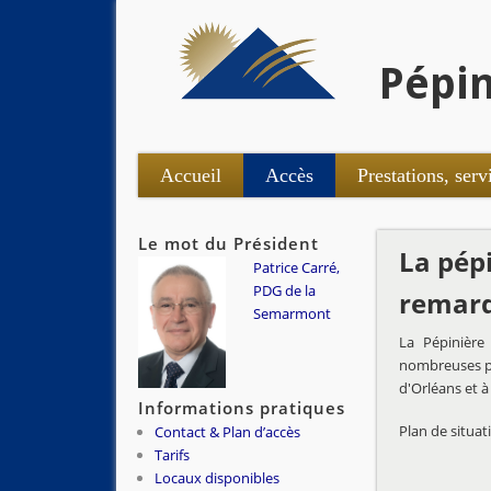
Pépin
Accueil
Accès
Prestations, serv
Le mot du Président
La pépi
Patrice Carré,
PDG de la
remarq
Semarmont
La Pépinière
nombreuses pos
d'Orléans et 
Informations pratiques
Plan de situat
Contact & Plan d’accès
Tarifs
Locaux disponibles