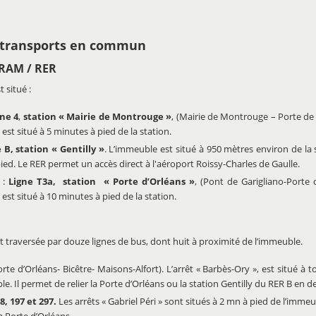
 transports en commun
RAM / RER
 situé :
gne 4
,
station « Mairie de Montrouge »
, (Mairie de Montrouge – Porte de 
est situé à 5 minutes à pied de la station.
 B, station « Gentilly »
. L’immeuble est situé à 950 mètres environ de la 
ied. Le RER permet un accès direct à l'aéroport Roissy-Charles de Gaulle.
:
Ligne T3a, station « Porte d’Orléans »
, (Pont de Garigliano-Porte 
est situé à 10 minutes à pied de la station.
 traversée par douze lignes de bus, dont huit à proximité de l’immeuble.
rte d’Orléans- Bicêtre- Maisons-Alfort). L’arrêt « Barbès-Ory », est situé à 
e. Il permet de relier la Porte d’Orléans ou la station Gentilly du RER B en d
8, 197 et 297.
Les arrêts « Gabriel Péri » sont situés à 2 mn à pied de l’imme
a Porte d’Orléans.